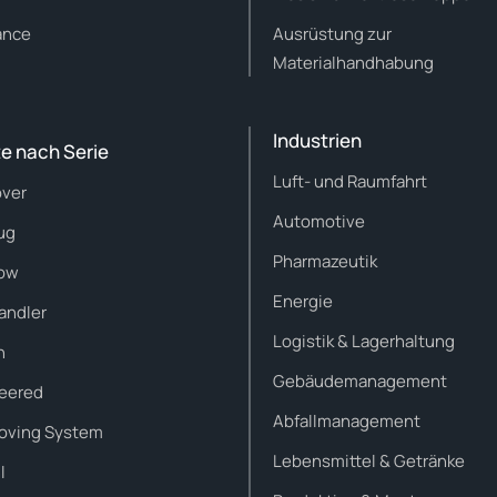
ance
Ausrüstung zur
Materialhandhabung
Industrien
e nach Serie
Luft- und Raumfahrt
ver
Automotive
ug
Pharmazeutik
ow
Energie
andler
Logistik & Lagerhaltung
n
Gebäudemanagement
eered
Abfallmanagement
Moving System
Lebensmittel & Getränke
l