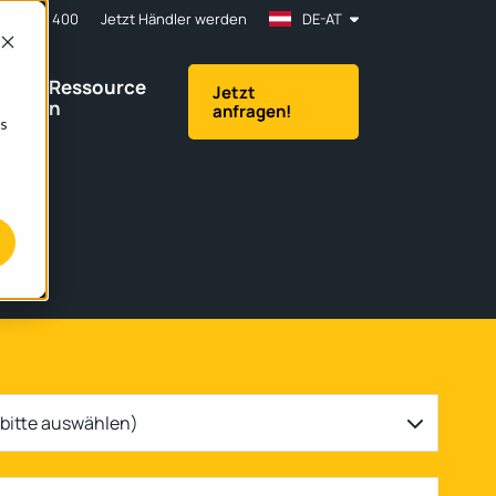
61 83 33 400
Jetzt Händler werden
DE-AT
Ressource
Jetzt
n
anfragen!
os
(bitte auswählen)