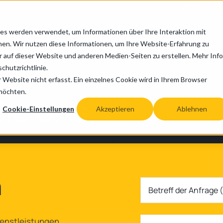
+49 (0) 27
es werden verwendet, um Informationen über Ihre Interaktion mit
strie
Anwendunge
Servic
Das
nen. Wir nutzen diese Informationen, um Ihre Website-Erfahrung zu
n
e
Unternehmen
auf dieser Website und anderen Medien-Seiten zu erstellen. Mehr Inf
chutzrichtlinie.
Website nicht erfasst. Ein einzelnes Cookie wird in Ihrem Browser
 möchten.
Sie uns
Cookie-Einstellungen
Akzeptieren
Ablehnen
a
Betreff der Anfrage 
ienstleistungen