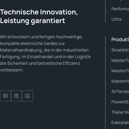
Perform
Technische Innovation,
Leistung garantiert
Ultra
Wir entwickeln und fertigen hochwertige,
Produkt
kompakte elektrische Geräte zur
SmartMo
Materialhandhabung, die in der industriellen
Fertigung, im Einzelhandel und in der Logistik
MasterT
die Sicherheit und betriebliche Effizienz
verbessern.
MasterT
MasterH
AllTerrai
Folge uns auf Facebook
Folge uns auf LinkedIn
Folge uns auf Twitter
PowerSt
Trailer 
Edelstah