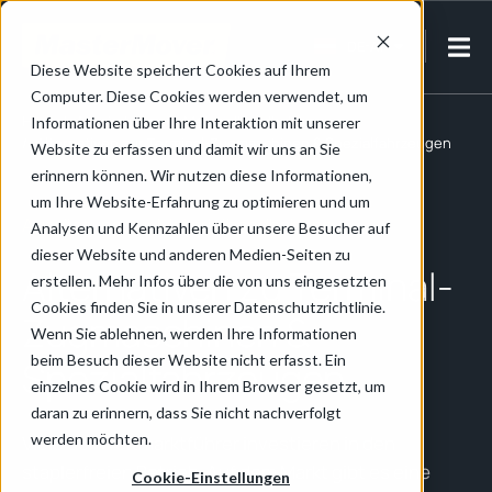
DE-AT
Diese Website speichert Cookies auf Ihrem
Computer. Diese Cookies werden verwendet, um
Home
/
Ausrüstung zur Materialhandhabung
Informationen über Ihre Interaktion mit unserer
/
Alternativen zur Terminal-Zugmaschinen & Spezialfahrzeugen
Website zu erfassen und damit wir uns an Sie
erinnern können. Wir nutzen diese Informationen,
um Ihre Website-Erfahrung zu optimieren und um
Ausrüstung zur Materialhandhabung
Analysen und Kennzahlen über unsere Besucher auf
dieser Website und anderen Medien-Seiten zu
Alternativen zu Terminal-
erstellen. Mehr Infos über die von uns eingesetzten
Cookies finden Sie in unserer Datenschutzrichtlinie.
Zugmaschinen &
Wenn Sie ablehnen, werden Ihre Informationen
beim Besuch dieser Website nicht erfasst. Ein
Spezialfahr­zeugen
einzelnes Cookie wird in Ihrem Browser gesetzt, um
daran zu erinnern, dass Sie nicht nachverfolgt
werden möchten.
Viele der Weltmarktführer investieren in den
staplerfreien Betrieb. Auf dem Markt gibt es eine
Cookie-Einstellungen