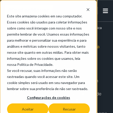
PT-PT
Este site armazena cookies em seu computador.
Esses cookies são usados para coletar informações
Inicial
/
Indústria da energia e petroquímica
/
Indústria química
sobre como você interage com nosso site e nos
permite lembrar de você. Usamos essas informações
para melhorar e personalizar sua experiência e para
Equilibrar a produção e a segurança no fabrico da
análises e métricas sobre nossos visitantes, tanto
indústria química
nesse site quanto em outras mídias. Para obter mais
informações sobre os cookies que usamos, leia
Indústria química
nossa Política de Privacidade.
Se você recusar, suas informações não serão
rastreadas quando você acessar este site. Um
Os fabricantes de produtos químicos enfrentam
cookie simples será usado em seu navegador para
desafios no equilíbrio entre a eficiência e os
lembrar sobre sua preferência de não ser rastreado.
requisitos de segurança. Optam pela utilização de
Configurações de cookies
rebocadores elétricos de forma a facilitar a
movimentação controlada de equipamento de
Aceitar
Recusar