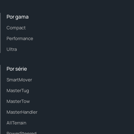
Por gama
Compact
Performance
Ultra
Por série
SmartMover
MasterTug
MasterTow
MasterHandler
AllTerrain
PowerSteered