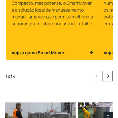
Compacto, mas potente, o SmartMover
Aument
é a solução ideal de manuseamento
os nos
manual, uma vez que permite melhorar a
potent
segurança em fabrico industrial, retalho
em seg
...
Veja a gama SmartMover
Veja a
1 of 4
Previous
Next