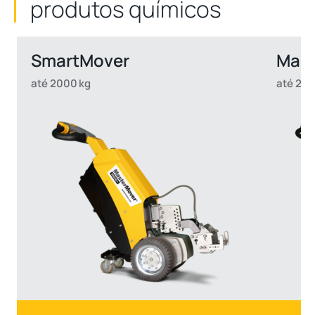
produtos químicos
SmartMover
Mas
até 2000 kg
até 20.