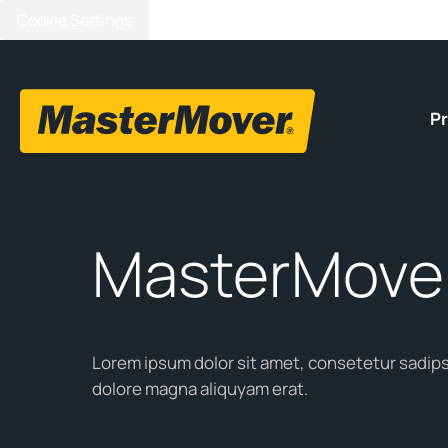
Cookie Settings
P
MasterMover
Lorem ipsum dolor sit amet, consetetur sadips
dolore magna aliquyam erat.