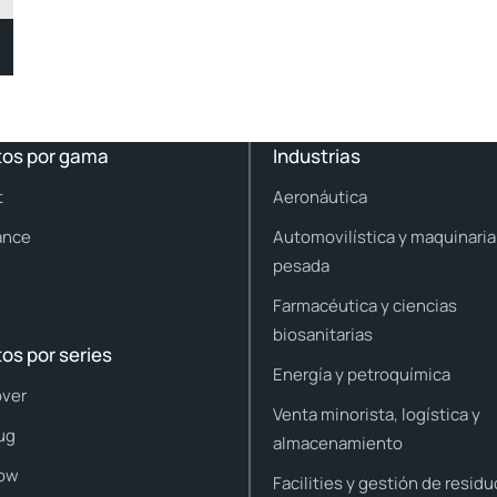
tos por gama
Industrias
t
Aeronáutica
ance
Automovilística y maquinaria
pesada
Farmacéutica y ciencias
biosanitarias
os por series
Energía y petroquímica
ver
Venta minorista, logística y
ug
almacenamiento
ow
Facilities y gestión de resid