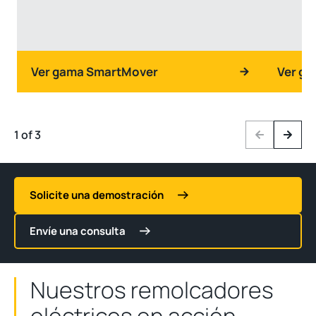
Ver gama SmartMover
Ver g
1 of 3
Previous
Next
Solicite una demostración
Envíe una consulta
Nuestros remolcadores