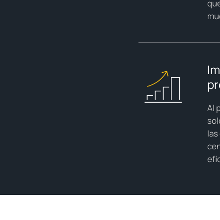
que
muc
Im
pr
Al 
sol
las
cen
efi