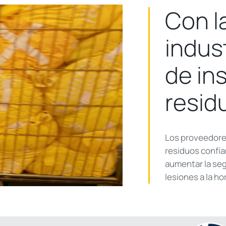
Con l
indust
de in
resid
ay
Los proveedores
residuos confía
deo
aumentar la segu
lesiones a la h