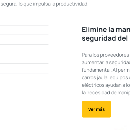
segura, lo que impulsa la productividad.
Elimine la ma
seguridad del
Para los proveedores
aumentar la seguridad 
fundamental. Al permi
carros jaula, equipos 
eléctricos ayudan a 
la necesidad de manip
Ver más