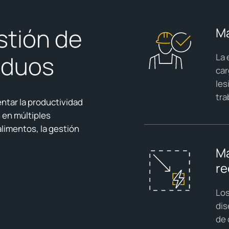
stión de
Ma
siduos
La 
car
les
tra
mentar la productividad
n en múltiples
limentos, la gestión
Má
re
Los
dis
de 