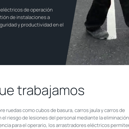
 eléctricos de operación
tión de instalaciones a
guridad y productividad en el
que trabajamos
re ruedas como cubos de basura, carros jaula y carros de
n el riesgo de lesiones del personal mediante la eliminación
encia para el operario, los arrastradores eléctricos permite