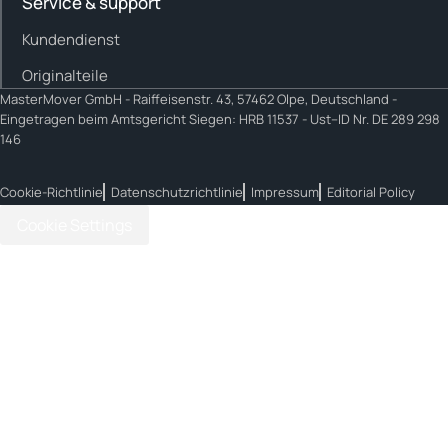
Service & support
Kundendienst
Originalteile
MasterMover GmbH -
Raiffeisenstr. 43, 57462 Olpe, Deutschland -
Eingetragen beim Amtsgericht Siegen: HRB 11537 - Ust–ID Nr. DE 289 298
146
Cookie-Richtlinie
Datenschutzrichtlinie
Impressum
Editorial Policy
Cookie Settings