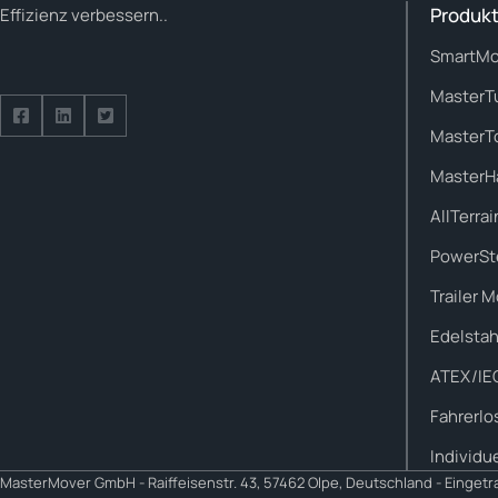
Produkt
Effizienz verbessern..
SmartMo
MasterT
Follow us on Facebook
Follow us on Facebook
Follow us on Facebook
MasterT
MasterH
AllTerrai
PowerSt
Trailer 
Edelstah
ATEX/IE
Fahrerlo
Individu
MasterMover GmbH -
Raiffeisenstr. 43, 57462 Olpe, Deutschland - Einget