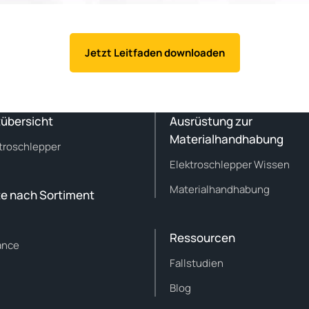
Jetzt Leitfaden downloaden
übersicht
Ausrüstung zur
Materialhandhabung
ktroschlepper
Elektroschlepper Wissen
Materialhandhabung
e nach Sortiment
Ressourcen
ance
Fallstudien
Blog