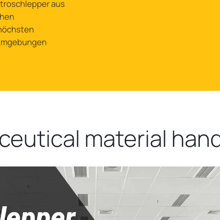
ktroschlepper aus
chen
 höchsten
tsumgebungen
eutical material handl