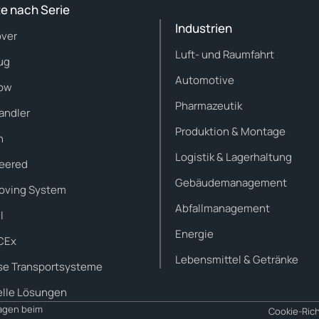
e nach Serie
Industrien
ver
Luft- und Raumfahrt
ug
Automotive
ow
Pharmazeutik
andler
Produktion & Montage
n
Logistik & Lagerhaltung
eered
Gebäudemanagement
Moving System
Abfallmanagement
l
Energie
CEx
Lebensmittel & Getränke
se Transportsysteme
elle Lösungen
ragen beim
Cookie-Rich