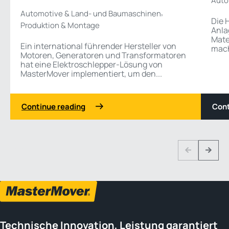
Auto
,
Automotive & Land- und Baumaschinen
Die 
Produktion & Montage
Anla
Mate
Ein international führender Hersteller von
mache
Motoren, Generatoren und Transformatoren
hat eine Elektroschlepper-Lösung von
MasterMover implementiert, um den...
Continue reading
Cont
1 3
Previous
Next
Technische Innovation, Leistung garantiert