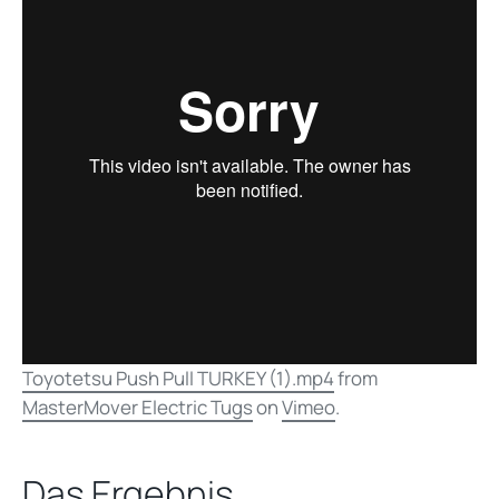
Toyotetsu Push Pull TURKEY (1).mp4
from
MasterMover Electric Tugs
on
Vimeo
.
Das Ergebnis