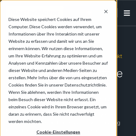
DE-CH
Diese Website speichert Cookies auf Ihrem
Computer. Diese Cookies werden verwendet, um
Home
/
Service & Support
/
Ersatzteile
Informationen über Ihre Interaktion mit unserer
Website zu erfassen und damit wir uns an Sie
erinnern können. Wir nutzen diese Informationen,
Passende Ersatzteile für Ihr MasterMover Produkt
um Ihre Website-Erfahrung zu optimieren und um
Analysen und Kennzahlen über unsere Besucher auf
MasterMover Ersatzteile
dieser Website und anderen Medien-Seiten zu
erstellen. Mehr Infos über die von uns eingesetzten
Cookies finden Sie in unserer Datenschutzrichtlinie.
Vom Hersteller zugelassene Teile zur
Wenn Sie ablehnen, werden Ihre Informationen
Qualitätssicherung. Durch die Verwendung von
beim Besuch dieser Website nicht erfasst. Ein
MasterMover
Originalteilen profitieren Sie von
einzelnes Cookie wird in Ihrem Browser gesetzt, um
garantierter Kompatibilität und hervorragender
daran zu erinnern, dass Sie nicht nachverfolgt
werden möchten.
Qualität, wodurch die Lebensdauer und Leistung
Ihres Elektroschleppers maximiert wird.
Cookie-Einstellungen