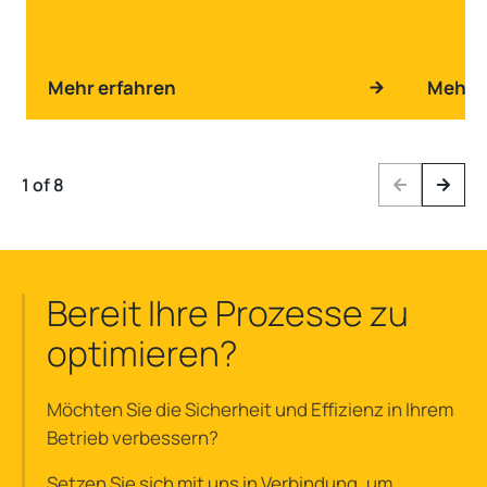
Mehr erfahren
Mehr e
1 of 8
Previous
Next
Bereit Ihre Prozesse zu
optimieren?
Möchten Sie die Sicherheit und Effizienz in Ihrem
Betrieb verbessern?
Setzen Sie sich mit uns in Verbindung, um