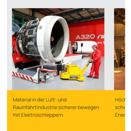
Material in der Luft- und
Höchst
Raumfahrtindustrie sicherer bewegen
schwer
mit Elektroschleppern.
Energi