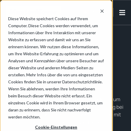
DE-CH
Diese Website speichert Cookies auf Ihrem
Computer. Diese Cookies werden verwendet, um
Home
/
Produkte
/
MasterTow
Informationen über Ihre Interaktion mit unserer
Website zu erfassen und damit wir uns an Sie
erinnern können. Wir nutzen diese Informationen,
um Ihre Website-Erfahrung zu optimieren und um
Bis zu 20.000kg
Analysen und Kennzahlen über unsere Besucher auf
dieser Website und anderen Medien-Seiten zu
erstellen. Mehr Infos über die von uns eingesetzten
MasterTow
Cookies finden Sie in unserer Datenschutzrichtlinie.
Wenn Sie ablehnen, werden Ihre Informationen
beim Besuch dieser Website nicht erfasst. Ein
Leistungsstarke Zieh- und Schleppmaschinen zum
einzelnes Cookie wird in Ihrem Browser gesetzt, um
mühelosen Bewegen von Lasten bis zu 20.000kg bei
daran zu erinnern, dass Sie nicht nachverfolgt
voller Kontrolle, einfach handgeführt, alternativ mit
werden möchten.
Fernsteuerung oder autonomen Optionen...
Cookie-Einstellungen