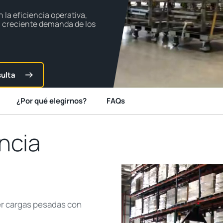
 la eficiencia operativa,
a creciente demanda de los
sulta
¿Por qué elegirnos?
FAQs
ncia
er cargas pesadas con