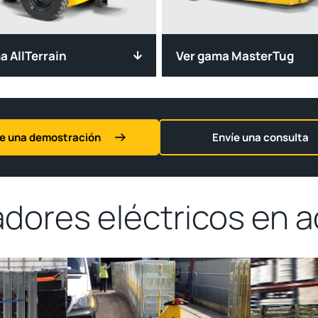
a AllTerrain
Ver gama MasterTug
te una demostración
Envíe una consulta
dores eléctricos en a