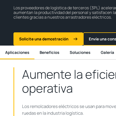
Los proveedores de logística de terceros (3PL) aceleran
aumentan la productividad del personal y satisfacen l
clientes gracias a nuestros arrastradores eléctricos.
Solicite una demostración
Envíe una con
Aplicaciones
Beneficios
Soluciones
Galería
Aumente la eficie
operativa
Los remolcadores eléctricos se usan para mov
ruedas en la industria logística.