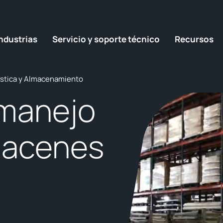
ndustrias
Servicio y soporte técnico
Recursos
ística y Almacenamiento
 manejo
macenes