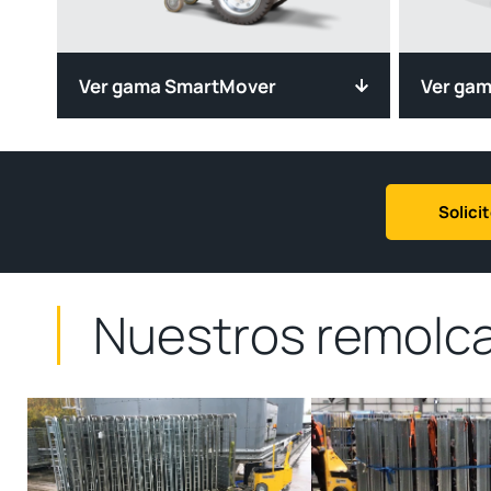
Ver gama SmartMover
Ver gam
Solici
Nuestros remolca