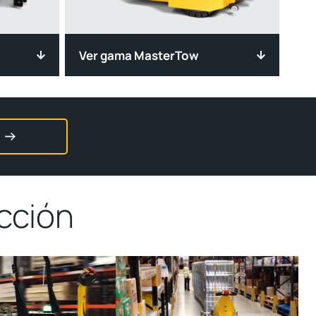
Ver gama MasterTow
cción